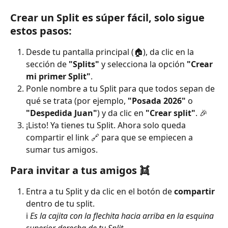
Crear un Split es súper fácil, solo sigue 
estos pasos:
Desde tu pantalla principal (🏠), da clic en la 
sección de 
"Splits"
 y selecciona la opción 
"Crear 
mi primer Split"
.
Ponle nombre a tu Split para que todos sepan de 
qué se trata (por ejemplo, 
"Posada 2026"
 o 
"Despedida Juan"
) y da clic en 
"Crear split"
. 🎉
¡Listo! Ya tienes tu Split. Ahora solo queda 
compartir el link 🔗 para que se empiecen a 
sumar tus amigos.
Para invitar a tus amigos 👯
Entra a tu Split y da clic en el botón de 
compartir 
dentro de tu split. 
ℹ️ 
Es la cajita con la flechita hacia arriba en la esquina 