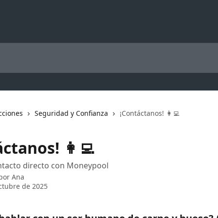
cciones
Seguridad y Confianza
¡Contáctanos! 👩‍💻
ctanos! 👩‍💻
ntacto directo con Moneypool
 por
Ana
ctubre de 2025