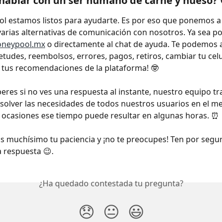
hablar con un ser humano de carne y hueso? 
 estamos listos para ayudarte. Es por eso que ponemos a 
varias alternativas de comunicación con nosotros. Ya sea po
neypool.mx
 o directamente al chat de ayuda. Te podemos 
tudes, reembolsos, errores, pagos, retiros, cambiar tu celula
r tus recomendaciones de la plataforma! 🤓 
eres si no ves una respuesta al instante, nuestro equipo t
solver las necesidades de todos nuestros usuarios en el m
 ocasiones ese tiempo puede resultar en algunas horas. ⏰ 
 muchísimo tu paciencia y ¡no te preocupes! Ten por segu
a respuesta 😉.
¿Ha quedado contestada tu pregunta?
😞
😐
😃