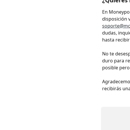
¿Quieres 
En Moneypool
disposición 
soporte@mo
dudas, inquie
hasta recibi
No te desesp
duro para re
posible pero
Agradecemos
recibirás un