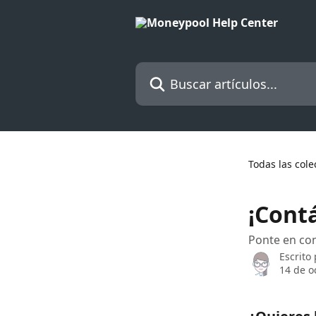
Ir al contenido principal
Buscar artículos...
Todas las cole
¡Contá
Ponte en co
Escrito
14 de o