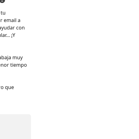
😃
tu 
r email a 
ayudar con 
r... ¡Y 
rabaja muy 
enor tiempo 
 
ro que 