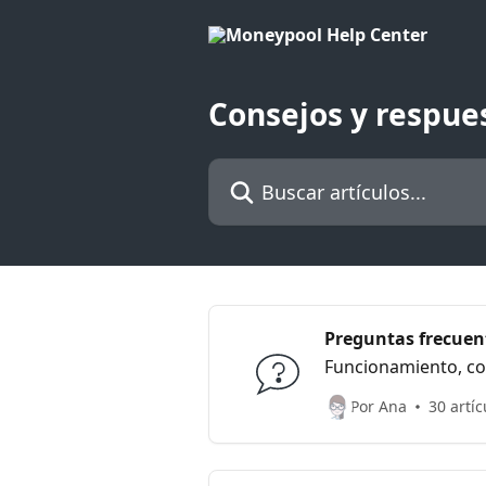
Ir al contenido principal
Consejos y respue
Buscar artículos...
Preguntas frecuen
Funcionamiento, c
Por Ana
30 artíc