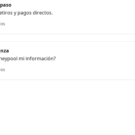
 paso
etiros y pagos directos.
los
anza
eypool mi información?
los